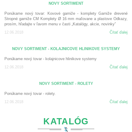
NOVY SORTIMENT
Ponúkame nový tovar: Kovové garniže - komplety Garniže drevené
Stropné garniže CM Komplety Ø 16 mm maľovane a plastove Odkazy,
prosím, hľadajte v ľavom menu v časti „Katalógy, akcie, novinky”
12.06.2018
Čítať ďalej
NOVY SORTIMENT - KOLAJNICOVE HLINIKOVE SYSTEMY
Ponúkame nový tovar - kolajnicove hlinikove systemy
12.06.2018
Čítať ďalej
NOVY SORTIMENT - ROLETY
Ponúkame nový tovar - rolety.
12.06.2018
Čítať ďalej
KATALÓG